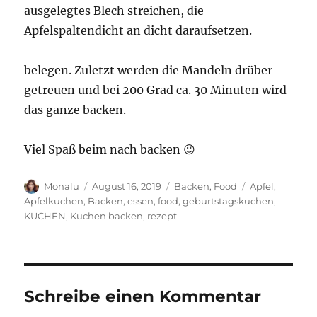
ausgelegtes Blech streichen, die
Apfelspaltendicht an dicht daraufsetzen.
belegen. Zuletzt werden die Mandeln drüber
getreuen und bei 200 Grad ca. 30 Minuten wird
das ganze backen.
Viel Spaß beim nach backen 😉
Autor
Veröffentlicht
Kategorien
Schlagwörter
Monalu
August 16, 2019
Backen
,
Food
Apfel
,
am
Apfelkuchen
,
Backen
,
essen
,
food
,
geburtstagskuchen
,
KUCHEN
,
Kuchen backen
,
rezept
Schreibe einen Kommentar