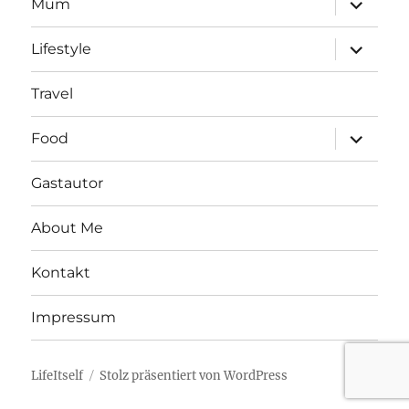
Mum
öffnen
Unterme
Lifestyle
öffnen
Travel
Unterme
Food
öffnen
Gastautor
About Me
Kontakt
Impressum
LifeItself
Stolz präsentiert von WordPress