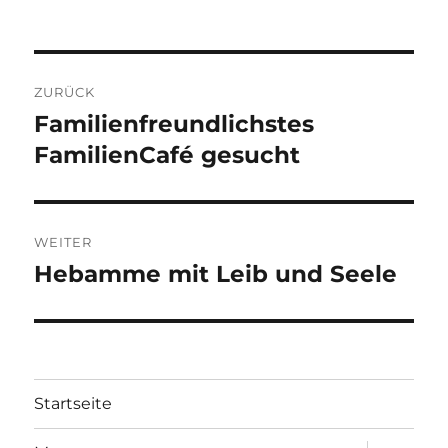
Beitragsnavigation
ZURÜCK
Familienfreundlichstes
Vorheriger
Beitrag:
FamilienCafé gesucht
WEITER
Hebamme mit Leib und Seele
Nächster
Beitrag:
Startseite
Unterme