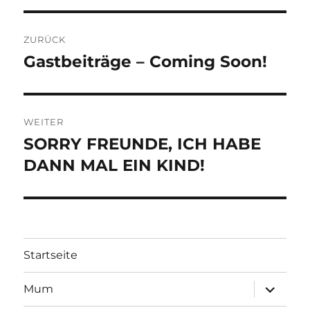
Beitragsnavigation
ZURÜCK
Gastbeiträge – Coming Soon!
Vorheriger
Beitrag:
WEITER
SORRY FREUNDE, ICH HABE
Nächster
Beitrag:
DANN MAL EIN KIND!
Startseite
Unterme
Mum
öffnen