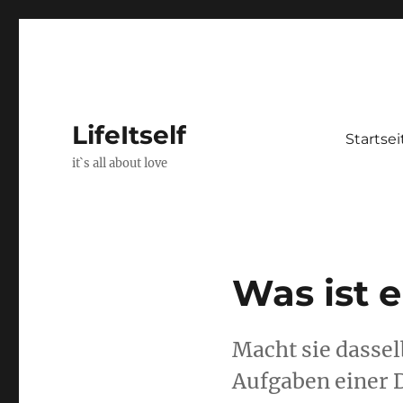
LifeItself
Startsei
it`s all about love
Was ist 
Macht sie dassel
Aufgaben einer 