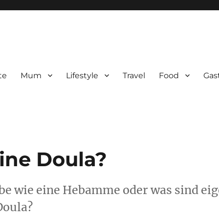
te
Mum
Lifestyle
Travel
Food
Gas
eine Doula?
be wie eine Hebamme oder was sind eige
Doula?