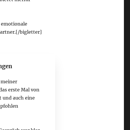
e emotionale
rtner.[/bigletter]
ngen
 meiner
das erste Mal von
t und auch eine
mpfohlen