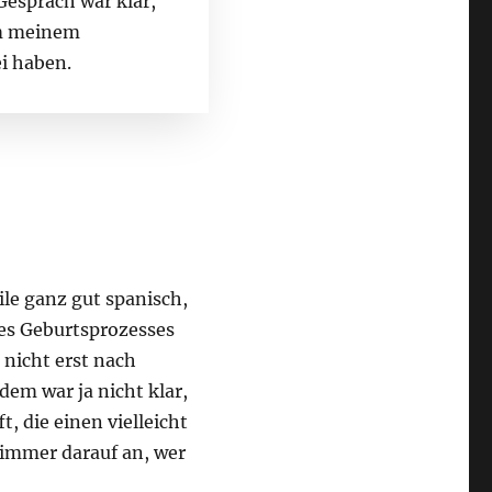
espräch war klar,
im meinem
i haben.
ile ganz gut spanisch,
des Geburtsprozesses
nicht erst nach
em war ja nicht klar,
, die einen vielleicht
a immer darauf an, wer