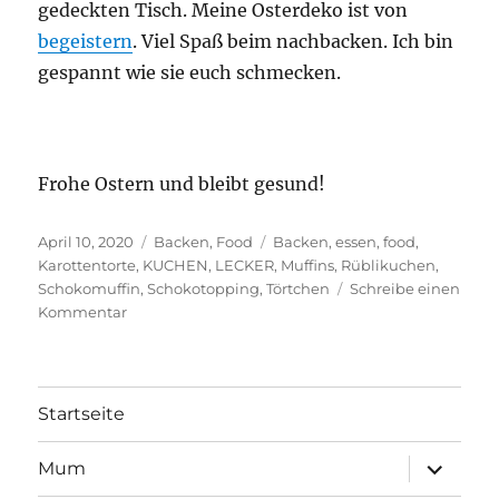
gedeckten Tisch. Meine Osterdeko ist von
begeistern
. Viel Spaß beim nachbacken. Ich bin
gespannt wie sie euch schmecken.
Frohe Ostern und bleibt gesund!
Veröffentlicht
Kategorien
Schlagwörter
April 10, 2020
Backen
,
Food
Backen
,
essen
,
food
,
am
Karottentorte
,
KUCHEN
,
LECKER
,
Muffins
,
Rüblikuchen
,
Schokomuffin
,
Schokotopping
,
Törtchen
Schreibe einen
zu
Kommentar
Karottenmuffins
mit
Schokotopping
&
Startseite
Karottenchips
Unterme
Mum
öffnen