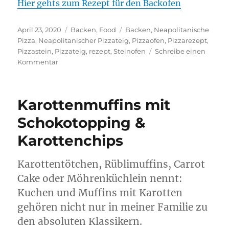
Hier gehts zum Rezept für den Backofen
Veröffentlicht
Kategorien
Schlagwörter
April 23, 2020
Backen
,
Food
Backen
,
Neapolitanische
am
Pizza
,
Neapolitanischer Pizzateig
,
Pizzaofen
,
Pizzarezept
,
Pizzastein
,
Pizzateig
,
rezept
,
Steinofen
Schreibe einen
zu
Kommentar
Pizzateig
nach
Neapolitanischer
Karottenmuffins mit
Art
Schokotopping &
Karottenchips
Karottentötchen, Rüblimuffins, Carrot
Cake oder Möhrenküchlein nennt:
Kuchen und Muffins mit Karotten
gehören nicht nur in meiner Familie zu
den absoluten Klassikern.