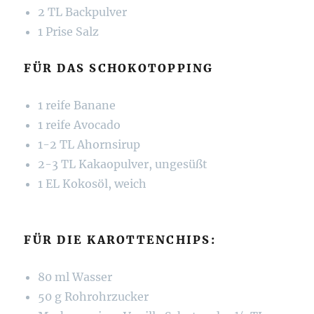
2 TL Backpulver
1 Prise Salz
FÜR DAS SCHOKOTOPPING
1 reife Banane
1 reife Avocado
1-2 TL Ahornsirup
2-3 TL Kakaopulver, ungesüßt
1 EL Kokosöl, weich
FÜR DIE KAROTTENCHIPS:
80 ml Wasser
50 g Rohrohrzucker