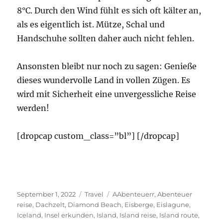
8°C. Durch den Wind fühlt es sich oft kälter an,
als es eigentlich ist. Mütze, Schal und
Handschuhe sollten daher auch nicht fehlen.
Ansonsten bleibt nur noch zu sagen: Genieße
dieses wundervolle Land in vollen Zügen. Es
wird mit Sicherheit eine unvergessliche Reise
werden!
[dropcap custom_class=”bl”] [/dropcap]
Veröffentlicht
Kategorien
Schlagwörter
September 1, 2022
Travel
AAbenteuerr
,
Abenteuer
am
reise
,
Dachzelt
,
Diamond Beach
,
Eisberge
,
Eislagune
,
Iceland
,
Insel erkunden
,
Island
,
Island reise
,
Island route
,