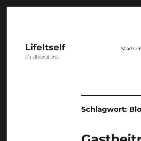
LifeItself
Startsei
it`s all about love
Schlagwort:
Bl
Gastbeit