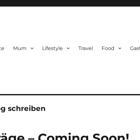
te
Mum
Lifestyle
Travel
Food
Gas
og schreiben
räge – Coming Soon!