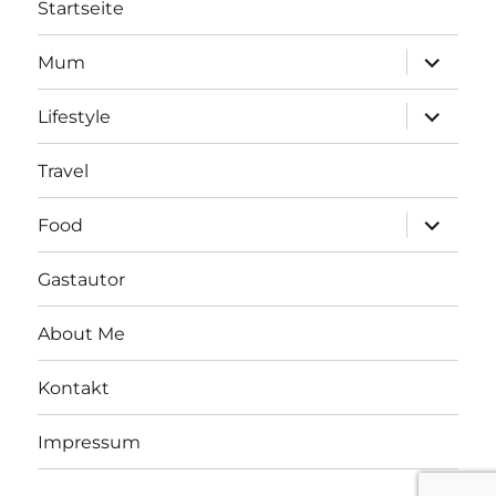
Startseite
vermisst
Unterme
Mum
öffnen
Unterme
Lifestyle
öffnen
Travel
Unterme
Food
öffnen
Gastautor
About Me
Kontakt
Impressum