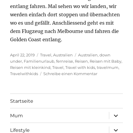
entlang fahren. Mal sehen wo wir landen, wir
werden einfach dort stoppen und übernachten
wo es und gefällt. Anschliessend geht es mit
dem Flugzeug nach Melbourne und fahren die
Golden Coast entlang.
Veröffentlicht
Kategorien
Schlagwörter
April 22, 2019
Travel
,
Australien
Australien
,
down
am
under
,
Familienurlaub
,
fernreise
,
Reisen
,
Reisen mit Baby
,
Reisen mit kleinkind
,
Travel
,
Travel with kids
,
travelmum
,
zu
Travelwithkids
Schreibe einen Kommentar
Australien
wir
kommen,
mit
Startseite
Kleinkind
ans
Unterme
Mum
andere
öffnen
ende
Unterme
der
Lifestyle