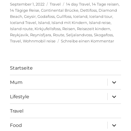
Veröffentlicht
Kategorien
Schlagwörter
September 1, 2022
Travel
14 day Travel
,
14 Tage reisen
,
am
14 Tägige Reise
,
Continental Brücke
,
Dettifoss
,
Diamond
Beach
,
Geysir
,
Godafoss
,
Gullfoss
,
Iceland
,
Iceland tour
,
Iceland Travel
,
Island
,
Island mit Kindern
,
Island reise
,
Island route
,
Kirkjufellsfoss
,
Reisen
,
Reisezeit kindern
,
Reykjavik
,
Reynisfjara
,
Route
,
Seljalandvoss
,
Skogafoss
,
zu
Travel
,
Wohnmobil reise
Schreibe einen Kommentar
Island
Routes
Startseite
Unterme
Mum
öffnen
Unterme
Lifestyle
öffnen
Travel
Unterme
Food
öffnen