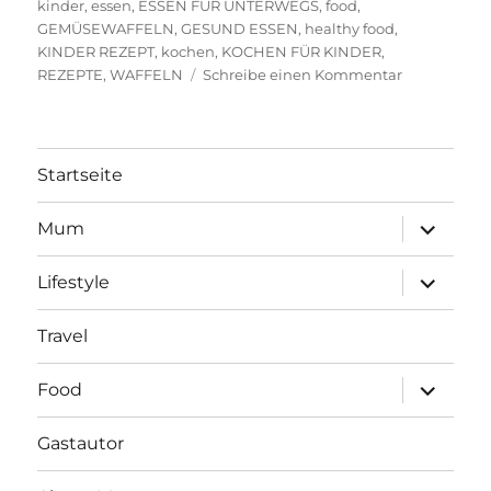
am
kinder
,
essen
,
ESSEN FÜR UNTERWEGS
,
food
,
GEMÜSEWAFFELN
,
GESUND ESSEN
,
healthy food
,
KINDER REZEPT
,
kochen
,
KOCHEN FÜR KINDER
,
zu
REZEPTE
,
WAFFELN
Schreibe einen Kommentar
GESUNDE
WAFFELN
MIT
GEMÜSE
Startseite
für
Kinder
Unterme
Mum
öffnen
Unterme
Lifestyle
öffnen
Travel
Unterme
Food
öffnen
Gastautor