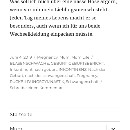
Was soll ich mich über eine nasse Hose ärgern,
wenn vor mir mein Lieblingsmensch steht.
Jeden Tag meines Lebens macht er so
besonders, auch wenn ich für uns beide
Wechselkleidung einpacken müsste.
Veröffentlicht
Kategorien
Schlagwörter
Juni 4, 2019
Pregnancy
,
Mum
,
Mum Life
am
BLASENSCHWÄCHE
,
GEBURT
,
GEBURTSBERICHT
,
Inkontinent nach geburt
,
INKONTINENZ
,
Nach der
Geburt
,
nach der schwangerschaft
,
Pregnancy
,
RÜCKBILDUNGSGYMNASTIK
,
Schwangerschaft
zu
Schreibe einen Kommentar
INKONTINENZ
NACH
DER
GEBURT
Startseite
Unterme
Mum