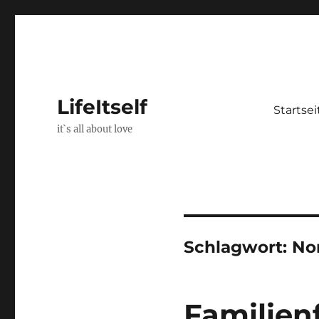
LifeItself
Startsei
it`s all about love
Schlagwort:
No
Familien