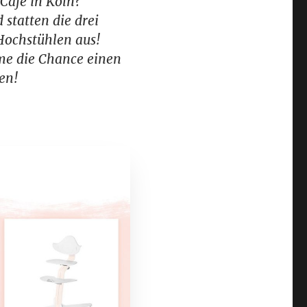
 Café in Köln?
statten die drei
ochstühlen aus!
me die Chance einen
en!