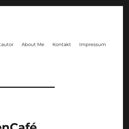
tautor
About Me
Kontakt
Impressum
enCafé