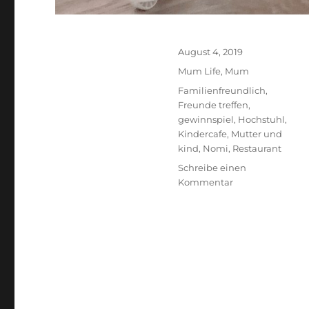
Veröffentlicht
August 4, 2019
am
Kategorien
Mum Life
,
Mum
Schlagwörter
Familienfreundlich
,
Freunde treffen
,
gewinnspiel
,
Hochstuhl
,
Kindercafe
,
Mutter und
kind
,
Nomi
,
Restaurant
Schreibe einen
zu
Kommentar
Familienfreundli
FamilienCafé
gesucht