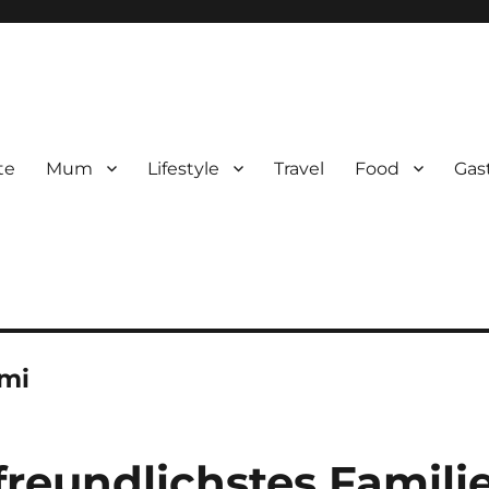
te
Mum
Lifestyle
Travel
Food
Gas
mi
freundlichstes Famili