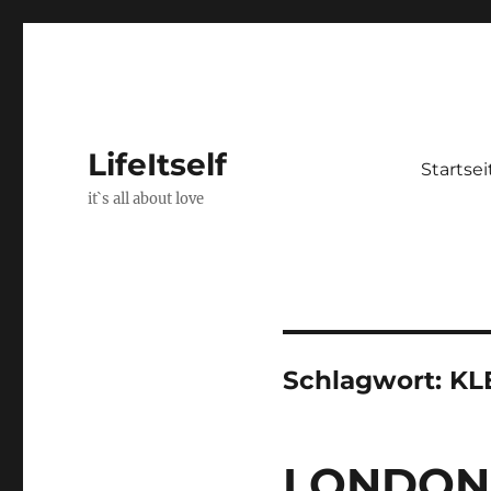
LifeItself
Startsei
it`s all about love
Schlagwort:
KL
LONDON