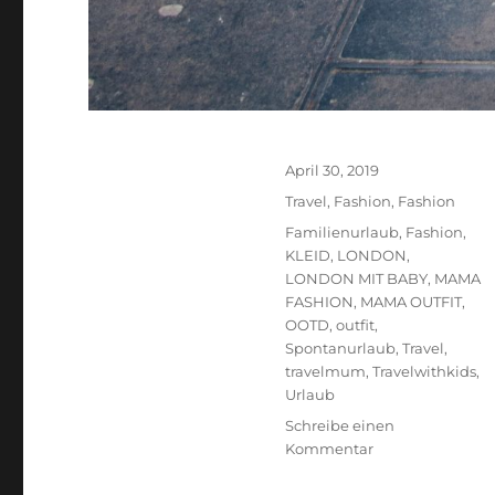
Veröffentlicht
April 30, 2019
am
Kategorien
Travel
,
Fashion
,
Fashion
Schlagwörter
Familienurlaub
,
Fashion
,
KLEID
,
LONDON
,
LONDON MIT BABY
,
MAMA
FASHION
,
MAMA OUTFIT
,
OOTD
,
outfit
,
Spontanurlaub
,
Travel
,
travelmum
,
Travelwithkids
,
Urlaub
Schreibe einen
zu
Kommentar
LONDON
CALLING