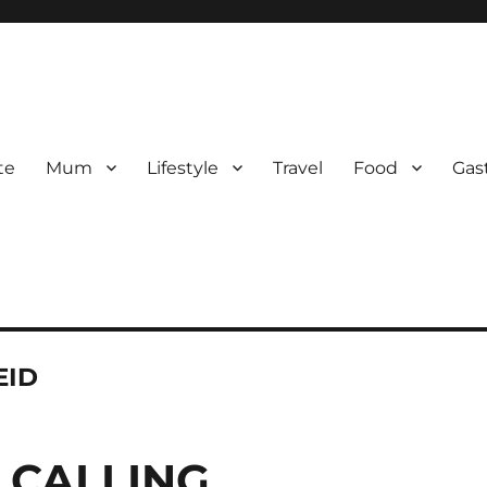
te
Mum
Lifestyle
Travel
Food
Gas
EID
 CALLING