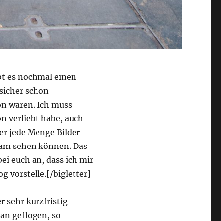
bt es nochmal einen
 sicher schon
on waren. Ich muss
on verliebt habe, auch
er jede Menge Bilder
gram sehen können. Das
ei euch an, dass ich mir
og vorstelle.[/bigletter]
 sehr kurzfristig
tan geflogen, so