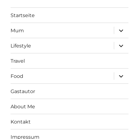
mit
der
Startseite
Kreditkarte
bares
Unterme
Mum
Geld
öffnen
sparen
Unterme
Lifestyle
öffnen
Travel
Unterme
Food
öffnen
Gastautor
About Me
Kontakt
Impressum